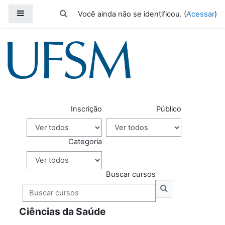
Ir para o conteúdo principal
Painel lateral
Alternar entrada de pesquisa
Você ainda não se identificou. (
Acessar
)
Moodle Capacitação - UFSM